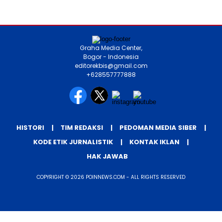
Jumat, 7 Agu 2026 - 04:14 WIB
Pers Rilis
Huawei Jadi Mitra bagi Ajang GSMA
M360 ASEAN 2026
Jumat, 7 Agu 2026 - 00:42 WIB
Graha Media Center,
Bogor - Indonesia
editorekbis@gmail.com
+628557777888
HISTORI
TIM REDAKSI
PEDOMAN MEDIA SIBER
KODE ETIK JURNALISTIK
KONTAK IKLAN
HAK JAWAB