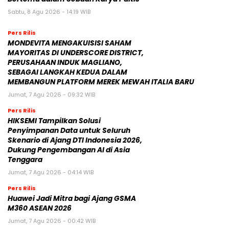
melalui Kampanye Global “Dream
Home”
Sabtu, 8 Agu 2026 - 14:26 WIB
Pers Rilis
FAMILIARITÉ: Ketika Sinema dan Sastra
Bertemu dalam Sebuah Karya Puitis
Sabtu, 8 Agu 2026 - 14:19 WIB
Pers Rilis
MONDEVITA MENGAKUISISI SAHAM
MAYORITAS DI UNDERSCORE DISTRICT,
PERUSAHAAN INDUK MAGLIANO,
SEBAGAI LANGKAH KEDUA DALAM
MEMBANGUN PLATFORM MEREK MEWAH ITALIA BARU
Jumat, 7 Agu 2026 - 09:32 WIB
Pers Rilis
HIKSEMI Tampilkan Solusi
Penyimpanan Data untuk Seluruh
Skenario di Ajang DTI Indonesia 2026,
Dukung Pengembangan AI di Asia
Tenggara