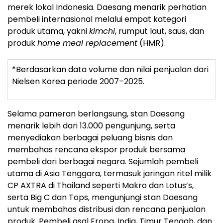
Jongga, merek kimchi nomor satu*, Ofood sebagai
merek pangan global, serta Mamasuka sebagai
merek lokal Indonesia. Daesang menarik perhatian
pembeli internasional melalui empat kategori
produk utama, yakni
kimchi
, rumput laut, saus, dan
produk
home meal replacement
(HMR).
*Berdasarkan data volume dan nilai penjualan dari
Nielsen Korea periode 2007–2025.
Selama pameran berlangsung, stan Daesang
menarik lebih dari 13.000 pengunjung, serta
menyediakan berbagai peluang bisnis dan
membahas rencana ekspor produk bersama
pembeli dari berbagai negara. Sejumlah pembeli
utama di Asia Tenggara, termasuk jaringan ritel milik
CP AXTRA di Thailand seperti Makro dan Lotus’s,
serta Big C dan Tops, mengunjungi stan Daesang