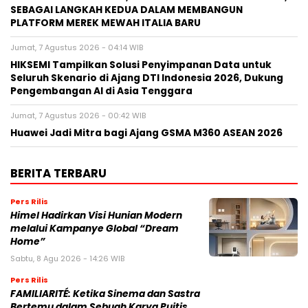
FAMILIARITÉ: Ketika Sinema dan Sastra Bertemu dalam
Sebuah Karya Puitis
Jumat, 7 Agustus 2026 - 09:32 WIB
MONDEVITA MENGAKUISISI SAHAM MAYORITAS DI
UNDERSCORE DISTRICT, PERUSAHAAN INDUK MAGLIANO,
SEBAGAI LANGKAH KEDUA DALAM MEMBANGUN
PLATFORM MEREK MEWAH ITALIA BARU
Jumat, 7 Agustus 2026 - 04:14 WIB
HIKSEMI Tampilkan Solusi Penyimpanan Data untuk
Seluruh Skenario di Ajang DTI Indonesia 2026, Dukung
Pengembangan AI di Asia Tenggara
Jumat, 7 Agustus 2026 - 00:42 WIB
Huawei Jadi Mitra bagi Ajang GSMA M360 ASEAN 2026
BERITA TERBARU
Pers Rilis
Himel Hadirkan Visi Hunian Modern