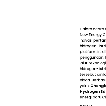
Dalam acara 
New Energy Co
inovasi perta
hidrogen-listr
platform ini
penggunaan. 
jalur teknolog
hidrogen-listr
tersebut dinil
niaga. Berbas
yakni
Chenglo
Hydrogen Ed
energi baru C