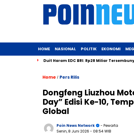
HOME
NASIONAL
POLITIK
EKONOMI
MEG
Terbaik
Duit Haram EDC BRI: Rp28 Miliar Tersembunyi dalam B
Home
Pers Rilis
/
Dongfeng Liuzhou Mot
Day” Edisi Ke-10, Tem
Global
Poin News Network
- Pewarta
Senin, 8 Juni 2026
- 08:54 WIB