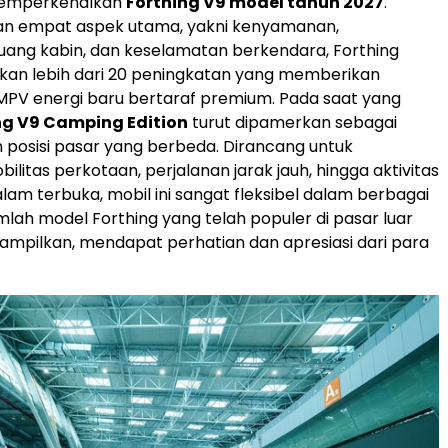
memperkenalkan
Forthing V9 model tahun 2027
.
 empat aspek utama, yakni kenyamanan,
uang kabin, dan keselamatan berkendara, Forthing
kan lebih dari 20 peningkatan yang memberikan
PV energi baru bertaraf premium. Pada saat yang
ng V9 Camping Edition
turut dipamerkan sebagai
posisi pasar yang berbeda. Dirancang untuk
litas perkotaan, perjalanan jarak jauh, hingga aktivitas
lam terbuka, mobil ini sangat fleksibel dalam berbagai
umlah model Forthing yang telah populer di pasar luar
itampilkan, mendapat perhatian dan apresiasi dari para