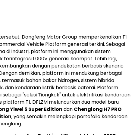
tersebut, Dongfeng Motor Group memperkenalkan T1
mmercial Vehicle Platform generasi terkini. Sebagai
ma di industri, platform ini menggunakan sistem
ik terintegrasi 1.000V generasi keempat. Lebih lagi,
 dikembangkan dengan pendekatan berbasis skenario
Dengan demikian, platform ini mendukung berbagai
i, termasuk bahan bakar hidrogen, sistem hibrida
ik, dan kendaraan listrik berbasis baterai. Platform
ai sebagai "solusi Tiongkok" untuk elektrifikasi kendaraan
is platform T1, DFLZM meluncurkan dua model baru,
ng Yiwei 5 Super Edition
dan
Chenglong H7 PRO
ition
, yang semakin melengkapi portofolio kendaraan
henglong.