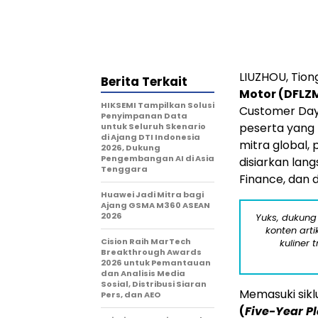
LIUZHOU, Tion
Berita Terkait
Motor (DFLZ
HIKSEMI Tampilkan Solusi
Customer Day" e
Penyimpanan Data
peserta yang 
untuk Seluruh Skenario
di Ajang DTI Indonesia
mitra global,
2026, Dukung
Pengembangan AI di Asia
disiarkan lan
Tenggara
Finance, dan 
Huawei Jadi Mitra bagi
Ajang GSMA M360 ASEAN
2026
Yuks, dukung
konten arti
Cision Raih MarTech
kuliner 
Breakthrough Awards
2026 untuk Pemantauan
dan Analisis Media
Sosial, Distribusi Siaran
Memasuki sik
Pers, dan AEO
(
Five-Year P