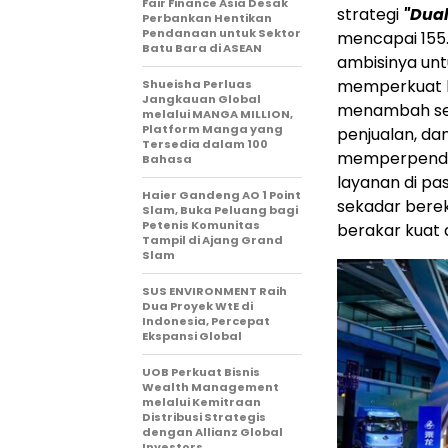
Fair Finance Asia Desak
strategi
"Dual
Perbankan Hentikan
Pendanaan untuk Sektor
mencapai 155
Batu Bara di ASEAN
ambisinya unt
memperkuat ke
Shueisha Perluas
Jangkauan Global
menambah semb
melalui MANGA MILLION,
Platform Manga yang
penjualan, dan
Tersedia dalam 100
memperpendek
Bahasa
layanan di pa
Haier Gandeng AO 1 Point
sekadar berek
Slam, Buka Peluang bagi
Petenis Komunitas
berakar kuat 
Tampil di Ajang Grand
Slam
SUS ENVIRONMENT Raih
Dua Proyek WtE di
Indonesia, Percepat
Ekspansi Global
UOB Perkuat Bisnis
Wealth Management
melalui Kemitraan
Distribusi Strategis
dengan Allianz Global
Investors