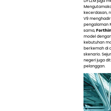
DFLZM juga 
Mengutamakan
kecerdasan, r
V9 menghadir
pengalaman M
sama,
Forthi
model dengan 
kebutuhan mobi
berkemah di a
skenario. Sej
negeri juga d
pelanggan.