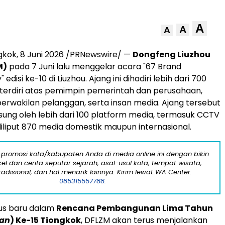
A
A
A
gkok, 8 Juni 2026 /PRNewswire/ —
Dongfeng Liuzhou
M)
pada 7 Juni lalu menggelar acara "67 Brand
disi ke-10 di Liuzhou. Ajang ini dihadiri lebih dari 700
terdiri atas pemimpin pemerintah dan perusahaan,
 perwakilan pelanggan, serta insan media. Ajang tersebut
gsung oleh lebih dari 100 platform media, termasuk CCTV
diliput 870 media domestik maupun internasional.
 promosi kota/kabupaten Anda di media online ini dengan bikin
kel dan cerita seputar sejarah, asal-usul kota, tempat wisata,
tradisional, dan hal menarik lainnya. Kirim lewat WA Center:
085315557788.
lus baru dalam
Rencana Pembangunan Lima Tahun
lan
) Ke-15 Tiongkok
, DFLZM akan terus menjalankan