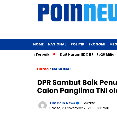
HOME
NASIONAL
POLITIK
EKONOMI
MEG
bentuk Tubuh Terbaik
Duit Haram EDC BRI: Rp28 Miliar Terse
Home
NASIONAL
/
DPR Sambut Baik Pen
Calon Panglima TNI ol
Tim Poin News
- Pewarta
Selasa, 29 November 2022
- 10:36 WIB