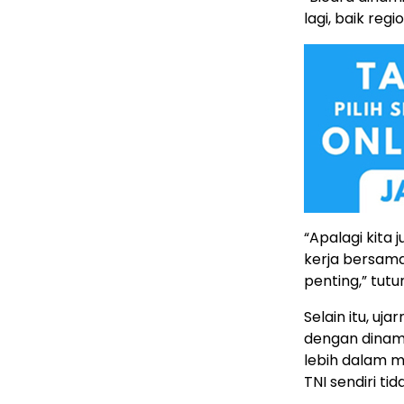
lagi, baik reg
“Apalagi kita
kerja bersama
penting,” tutu
Selain itu, uj
dengan dinami
lebih dalam m
TNI sendiri ti