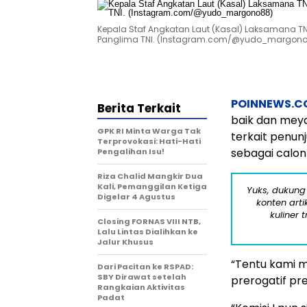
Kepala Staf Angkatan Laut (Kasal) Laksamana T
Panglima TNI. (Instagram.com/@yudo_margon
POINNEWS.C
Berita Terkait
baik dan mey
GPK RI Minta Warga Tak
terkait penun
Terprovokasi: Hati-Hati
sebagai calon
Pengalihan Isu!
Riza Chalid Mangkir Dua
Kali, Pemanggilan Ketiga
Yuks, dukung
Digelar 4 Agustus
konten arti
kuliner 
Closing FORNAS VIII NTB,
Lalu Lintas Dialihkan ke
Jalur Khusus
“Tentu kami m
Dari Pacitan ke RSPAD:
SBY Dirawat setelah
prerogatif pre
Rangkaian Aktivitas
Padat