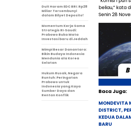
“Komisi I pun
Duit Haram EDC BRI: Rp28
beliau,” kata 
Miliar Tersembunyi
Senin 28 Nov
dalam Bilyet Deposito!
Momentum Kerja Sama
Strategis RI‑Saudi:
Prabowo Buka Mata
Investasi baru di Jeddah
Mimpi Besar Danantara:
Bikin Budaya Indonesia
Mendunia ala Korea
Selatan
Hukum Rusak, Negara
Runtuh: Peringatan
Prabowo untuk
Indonesia yang Kaya
Baca Juga:
Sumber Daya dan
Rentan Konflik
MONDEVITA 
DISTRICT, P
KEDUA DALA
BARU