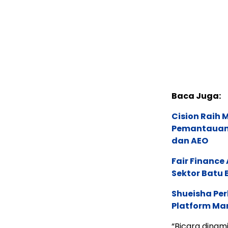
Baca Juga:
Cision Raih
Pemantauan d
dan AEO
Fair Financ
Sektor Batu 
Shueisha Pe
Platform Ma
“Bicara dinam