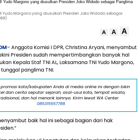
NI Yudo Margono yang diusulkan Presiden Joko Widodo sebagai
o88)
A
A
A
OM
– Anggota Komisi I DPR, Christina Aryani, menyambut
akini Presiden sudah mempertimbangkan banyak hal
jukan Kepala Staf TNI AL, Laksamana TNI Yudo Margono,
 tunggal panglima TNI.
 promosi kota/kabupaten Anda di media online ini dengan bikin
kel dan cerita seputar sejarah, asal-usul kota, tempat wisata,
tradisional, dan hal menarik lainnya. Kirim lewat WA Center:
085315557788.
enyambut baik hal ini sebagai bagian dari hak
siden.”