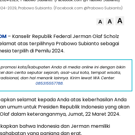
ih 2024-2029, Prabowo Subianto. (Facebook.com @Prabowo Subianto)
A
A
A
OM
– Kanselir Republik Federal Jerman Olaf Scholz
lamat atas terpilihnya Prabowo Subianto sebagai
esia terpilih di Pemilu 2024.
 promosi kota/kabupaten Anda di media online ini dengan bikin
kel dan cerita seputar sejarah, asal-usul kota, tempat wisata,
tradisional, dan hal menarik lainnya. Kirim lewat WA Center:
085315557788.
apkan selamat kepada Anda atas keberhasilan Anda
an umum untuk Presiden Republik Indonesia yang akan
 Olaf dalam keteranganmya, Jumat, 22 Maret 2024.
kapkan bahwa Indonesia dan Jerman memiliki
sahabatan yang panjang dan erat.