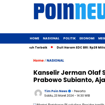
HOME
NASIONAL
POLITIK
EKONOMI
MEG
embentuk Tubuh Terbaik
Duit Haram EDC BRI: Rp28 Miliar Ter
Home
NASIONAL
/
Kanselir Jerman Olaf 
Prabowo Subianto, Aja
Tim Poin News
- Pewarta
Sabtu, 23 Maret 2024
- 14:30 WIB