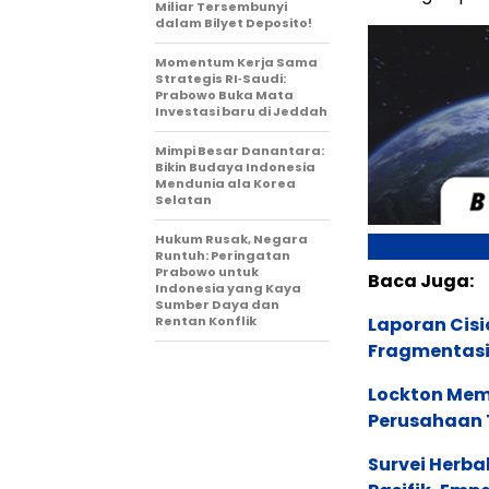
Miliar Tersembunyi
dalam Bilyet Deposito!
Momentum Kerja Sama
Strategis RI‑Saudi:
Prabowo Buka Mata
Investasi baru di Jeddah
Mimpi Besar Danantara:
Bikin Budaya Indonesia
Mendunia ala Korea
Selatan
Hukum Rusak, Negara
Runtuh: Peringatan
Prabowo untuk
Baca Juga:
Indonesia yang Kaya
Sumber Daya dan
Rentan Konflik
Laporan Cis
Fragmentasi
Lockton Mem
Perusahaan 
Survei Herba