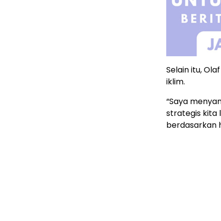
Selain itu, O
iklim.
“Saya menya
strategis kit
berdasarkan h