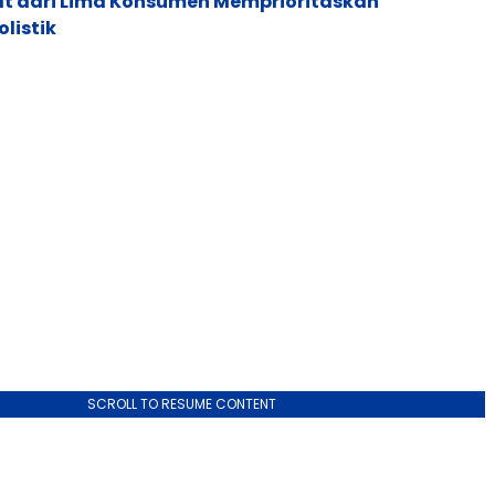
pat dari Lima Konsumen Memprioritaskan
listik
SCROLL TO RESUME CONTENT