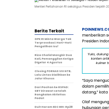
Menteri Pertahanan RI sekaligus Presiden terpil
POINNEWS.C
Berita Terkait
menberikan se
GPK RI Minta Warga Tak
Presiden Indon
Terprovokasi: Hati-Hati
Pengalihan Isu!
Yuks, dukung
Riza Chalid Mangkir Dua
konten arti
Kali, Pemanggilan Ketiga
Digelar 4 Agustus
kuliner 
Closing FORNAS VIII NTB,
Lalu Lintas Dialihkan ke
Jalur Khusus
“Saya menguc
dalam pemilih
Dari Pacitan ke RSPAD:
SBY Dirawat setelah
datang,” kata
Rangkaian Aktivitas
Padat
Olaf mengung
Duit Haram EDC BRI: Rp28
hubungan per