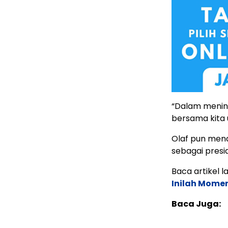
“Dalam menin
bersama kita u
Olaf pun men
sebagai presi
Baca artikel lai
Inilah Mome
Baca Juga: