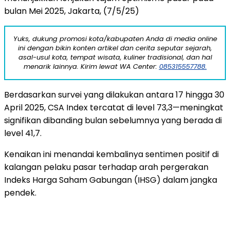
bulan
Mei
2025, Jakarta, (7/5/25)
Yuks, dukung promosi kota/kabupaten Anda di media online
ini dengan bikin konten artikel dan cerita seputar sejarah,
asal-usul kota, tempat wisata, kuliner tradisional, dan hal
menarik lainnya. Kirim lewat WA Center:
085315557788.
Berdasarkan
survei
yang
dilakukan
antara
17
hingga
30
April
2025,
CSA
Index
tercatat
di
level
73,3—
meningkat
signifikan
dibanding
bulan
sebelumnya
yang
berada
di
level
41,7.
Kenaikan
ini
menandai
kembalinya
sentimen
positif
di
kalangan
pelaku
pasar
terhadap
arah
pergerakan
Indeks
Harga
Saham
Gabungan (
IHSG)
dalam
jangka
pendek.