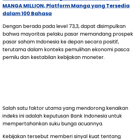
MANGA MILLION, Platform Manga yang Tersedia
dalam 100 Bahasa
Dengan
berada
pada
level
73,3,
dapat
disimpulkan
bahwa
mayoritas
pelaku
pasar
memandang
prospek
pasar
saham
Indonesia
ke
depan
secara
positif,
terutama
dalam
konteks
pemulihan
ekonomi
pasca
pemilu
dan
kestabilan
kebijakan
moneter.
Salah
satu
faktor
utama
yang
mendorong
kenaikan
indeks
ini
adalah
keputusan
Bank
Indonesia
untuk
mempertahankan
suku
bunga
acuannya.
Kebijakan
tersebut
memberi
sinyal
kuat
tentang