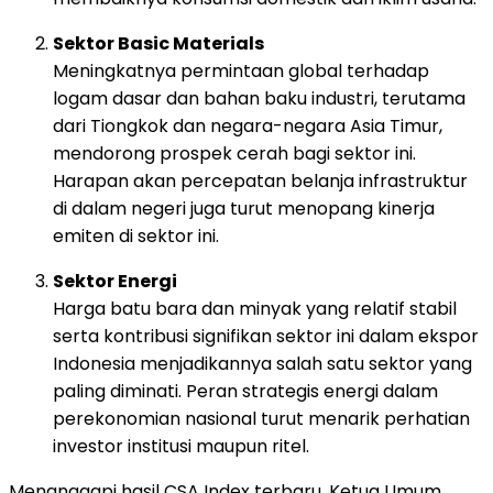
Sektor
Basic
Materials
Meningkatnya
permintaan
global
terhadap
logam
dasar
dan
bahan
baku
industri,
terutama
dari
Tiongkok
dan
negara-
negara
Asia
Timur,
mendorong
prospek
cerah
bagi
sektor
ini.
Harapan
akan
percepatan
belanja
infrastruktur
di
dalam
negeri
juga
turut
menopang
kinerja
emiten
di
sektor
ini.
Sektor
Energi
Harga
batu
bara
dan
minyak
yang
relatif
stabil
serta
kontribusi
signifikan
sektor
ini
dalam
ekspor
Indonesia
menjadikannya
salah
satu
sektor
yang
paling
diminati.
Peran
strategis
energi
dalam
perekonomian
nasional
turut
menarik
perhatian
investor
institusi
maupun
ritel.
Menanggapi
hasil
CSA
Index
terbaru,
Ketua
Umum