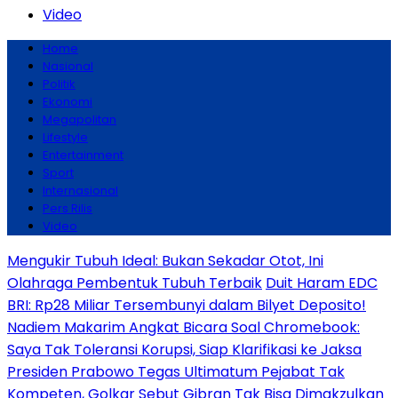
Video
Home
Nasional
Politik
Ekonomi
Megapolitan
Lifestyle
Entertainment
Sport
Internasional
Pers Rilis
Video
Mengukir Tubuh Ideal: Bukan Sekadar Otot, Ini
Olahraga Pembentuk Tubuh Terbaik
Duit Haram EDC
BRI: Rp28 Miliar Tersembunyi dalam Bilyet Deposito!
Nadiem Makarim Angkat Bicara Soal Chromebook:
Saya Tak Toleransi Korupsi, Siap Klarifikasi ke Jaksa
Presiden Prabowo Tegas Ultimatum Pejabat Tak
Kompeten, Golkar Sebut Gibran Tak Bisa Dimakzulkan