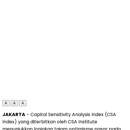
A
A
A
JAKARTA
–
Capital
Sensitivity
Analysis
Index (
CSA
Index)
yang
diterbitkan
oleh
CSA
Institute
menunjukkan
lonjakan
tajam
optimisme
pasar
pada