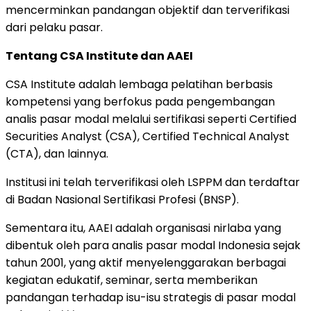
mencerminkan
pandangan
objektif
dan
terverifikasi
dari
pelaku
pasar.
Tentang
CSA
Institute
dan
AAEI
CSA
Institute
adalah
lembaga
pelatihan
berbasis
kompetensi
yang
berfokus
pada
pengembangan
analis
pasar
modal
melalui
sertifikasi
seperti
Certified
Securities
Analyst (
CSA),
Certified
Technical
Analyst
(
CTA),
dan
lainnya.
Institusi
ini
telah
terverifikasi
oleh
LSPPM
dan
terdaftar
di
Badan
Nasional
Sertifikasi
Profesi (
BNSP).
Sementara
itu,
AAEI
adalah
organisasi
nirlaba
yang
dibentuk
oleh
para
analis
pasar
modal
Indonesia
sejak
tahun
2001,
yang
aktif
menyelenggarakan
berbagai
kegiatan
edukatif,
seminar,
serta
memberikan
pandangan
terhadap
isu-
isu
strategis
di
pasar
modal