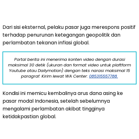
Dari
sisi
eksternal,
pelaku
pasar
juga
merespons
positif
terhadap
penurunan
ketegangan
geopolitik
dan
perlambatan
tekanan
inflasi
global.
Portal berita ini menerima konten video dengan durasi
maksimal 30 detik (ukuran dan format video untuk plaftform
Youtube atau Dailymotion) dengan teks narasi maksimal 15
paragraf. Kirim lewat WA Center:
085315557788.
Kondisi
ini
memicu
kembalinya
arus
dana
asing
ke
pasar
modal
Indonesia,
setelah
sebelumnya
mengalami
perlambatan
akibat
tingginya
ketidakpastian
global.