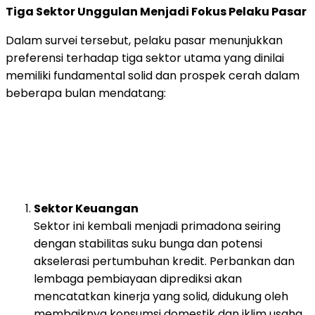
Tiga
Sektor
Unggulan
Menjadi
Fokus
Pelaku
Pasar
Dalam
survei
tersebut,
pelaku
pasar
menunjukkan
preferensi
terhadap
tiga
sektor
utama
yang
dinilai
memiliki
fundamental
solid
dan
prospek
cerah
dalam
beberapa
bulan
mendatang:
Sektor
Keuangan
Sektor
ini
kembali
menjadi
primadona
seiring
dengan
stabilitas
suku
bunga
dan
potensi
akselerasi
pertumbuhan
kredit.
Perbankan
dan
lembaga
pembiayaan
diprediksi
akan
mencatatkan
kinerja
yang
solid,
didukung
oleh
membaiknya
konsumsi
domestik
dan
iklim
usaha.