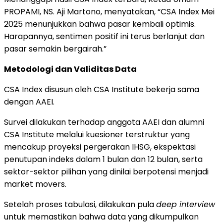
PROPAMI
,
NS.
Aji
Martono,
menyatakan, “
CSA
Index
Mei
2025
menunjukkan
bahwa
pasar
kembali
optimis.
Harapannya,
sentimen
positif
ini
terus
berlanjut
dan
pasar
semakin
bergairah.”
Metodologi
dan
Validitas
Data
CSA
Index
disusun
oleh
CSA
Institute
bekerja
sama
dengan
AAEI.
Survei
dilakukan
terhadap
anggota
AAEI
dan
alumni
CSA
Institute
melalui
kuesioner
terstruktur
yang
mencakup
proyeksi
pergerakan
IHSG,
ekspektasi
penutupan
indeks
dalam
1
bulan
dan
12
bulan,
serta
sektor-
sektor
pilihan
yang
dinilai
berpotensi
menjadi
market
movers.
Setelah
proses
tabulasi,
dilakukan
pula
deep
interview
untuk
memastikan
bahwa
data
yang
dikumpulkan