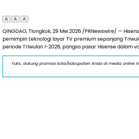
A
A
A
QINGDAO, Tiongkok, 29 Mei 2026 /PRNewswire/ — Hisens
pemimpin teknologi layar TV premium sepanjang Triwula
periode Triwulan I-2026, pangsa pasar Hisense dalam vo
Yuks, dukung promosi kota/kabupaten Anda di media online ini d