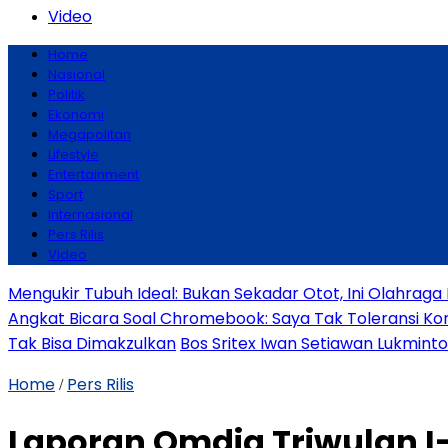
Video
Home
Nasional
Politik
Ekonomi
Megapolitan
Lifestyle
Entertainment
Sport
Internasional
Pers Rilis
Video
Mengukir Tubuh Ideal: Bukan Sekadar Otot, Ini Olahrag
Angkat Bicara Soal Chromebook: Saya Tak Toleransi Korup
Tak Bisa Dimakzulkan
Bos Sritex Iwan Setiawan Lukmint
Home
Pers Rilis
/
Laporan Omdia Triwulan I-