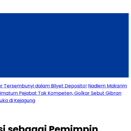
ar Tersembunyi dalam Bilyet Deposito!
Nadiem Makarim
timatum Pejabat Tak Kompeten, Golkar Sebut Gibran
uka di Kejagung
isi sebagai Pemimpin