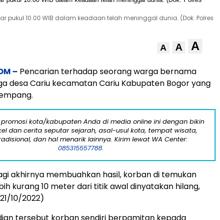
ar pukul 10.00 WIB dalam keadaan telah meninggal dunia. (Dok. Polres
A
A
A
OM –
Pencarian terhadap seorang warga bernama
rga desa Cariu kecamatan Cariu Kabupaten Bogor yang
 empang.
 promosi kota/kabupaten Anda di media online ini dengan bikin
kel dan cerita seputar sejarah, asal-usul kota, tempat wisata,
tradisional, dan hal menarik lainnya. Kirim lewat WA Center:
085315557788.
gi akhirnya membuahkan hasil, korban di temukan
bih kurang 10 meter dari titik awal dinyatakan hilang,
21/10/2022)
ian tersebut korban sendiri berpamitan kepada