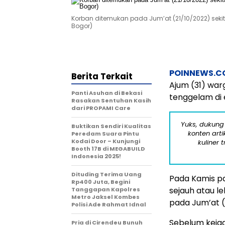
Korban ditemukan pada Jum’at (21/10/2022) sekit
Bogor)
POINNEWS.C
Berita Terkait
Ajum (31) wa
Panti Asuhan di Bekasi
tenggelam di
Rasakan Sentuhan Kasih
dari PROPAMI Care
Yuks, dukung
Buktikan Sendiri Kualitas
konten arti
Peredam Suara Pintu
Kodai Door – Kunjungi
kuliner 
Booth 17B di MEGABUILD
Indonesia 2025!
Dituding Terima Uang
Pada Kamis pa
Rp400 Juta, Begini
sejauh atau le
Tanggapan Kapolres
Metro Jaksel Kombes
pada Jum’at (
Polisi Ade Rahmat Idnal
Sebelum kejad
Pria di Cirendeu Bunuh