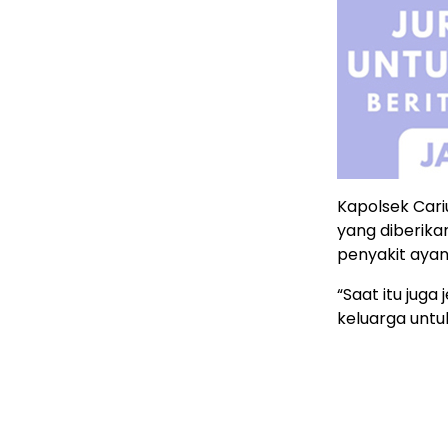
Kapolsek Cari
yang diberika
penyakit ayan
“Saat itu jug
keluarga untu