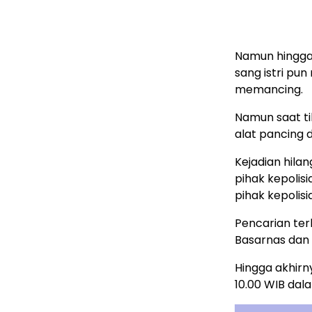
Namun hingga 
sang istri pu
memancing.
Namun saat ti
alat pancing 
Kejadian hila
pihak kepolis
pihak kepolis
Pencarian ter
Basarnas dan
Hingga akhirn
10.00 WIB dal