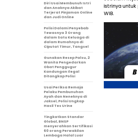
Diri Usai Membunuh Istri
istrinya untu
dan Anaknya Akibat
Terjerat Pinjaman Online
WIB.
dan Judi Online
Polisi Dalami Penyebab
Tewasnya 3 Orang
dalam Satu Keluaga di
dalam Rumahnya di
Ciputat Timur, Tangsel
Gunakan Resep Palsu, 2
Wanita Pengedarkan
Obat Penggugur
Kandungan Ilegal
Ditangkap Polisi
Usai Periksa Remaja
Pelaku Pembunuhan
Ayah dan Neneknya di
Jaksel, Polisi Ungkap
Hasil Tes Urine
Tingkatkan Standar
Global, BNSP
menyerahkan Sertifikasi
60 orang Perwakilan
Lembaga Halal Luar