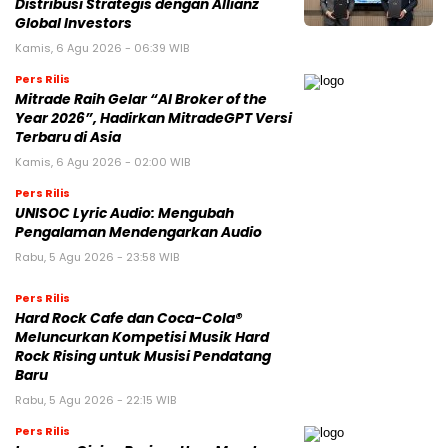
Distribusi Strategis dengan Allianz
Global Investors
Kamis, 6 Agu 2026 - 06:39 WIB
Pers Rilis
Mitrade Raih Gelar “AI Broker of the
Year 2026”, Hadirkan MitradeGPT Versi
Terbaru di Asia
Kamis, 6 Agu 2026 - 02:00 WIB
Pers Rilis
UNISOC Lyric Audio: Mengubah
Pengalaman Mendengarkan Audio
Rabu, 5 Agu 2026 - 23:58 WIB
Pers Rilis
Hard Rock Cafe dan Coca-Cola®
Meluncurkan Kompetisi Musik Hard
Rock Rising untuk Musisi Pendatang
Baru
Rabu, 5 Agu 2026 - 22:15 WIB
Pers Rilis