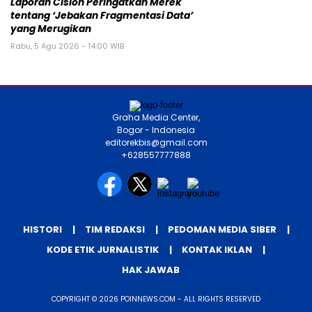
Laporan Cision Peringatkan Merek
tentang ‘Jebakan Fragmentasi Data’
yang Merugikan
Rabu, 5 Agu 2026 - 14:00 WIB
Graha Media Center,
Bogor - Indonesia
editorekbis@gmail.com
+628557777888
HISTORI
TIM REDAKSI
PEDOMAN MEDIA SIBER
KODE ETIK JURNALISTIK
KONTAK IKLAN
HAK JAWAB
COPYRIGHT © 2026 POINNEWS.COM - ALL RIGHTS RESERVED