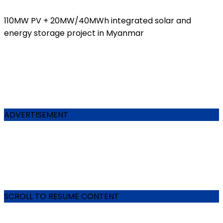
110MW PV + 20MW/40MWh integrated solar and
energy storage project in Myanmar
ADVERTISEMENT
SCROLL TO RESUME CONTENT