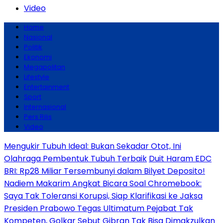
Video
Home
Nasional
Politik
Ekonomi
Megapolitan
Lifestyle
Entertainment
Sport
Internasional
Pers Rilis
Video
Mengukir Tubuh Ideal: Bukan Sekadar Otot, Ini
Olahraga Pembentuk Tubuh Terbaik
Duit Haram EDC
BRI: Rp28 Miliar Tersembunyi dalam Bilyet Deposito!
Nadiem Makarim Angkat Bicara Soal Chromebook:
Saya Tak Toleransi Korupsi, Siap Klarifikasi ke Jaksa
Presiden Prabowo Tegas Ultimatum Pejabat Tak
Kompeten, Golkar Sebut Gibran Tak Bisa Dimakzulkan