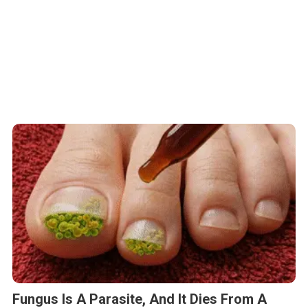
Logo –
https://mma.prnasia.com/media2/3004244/Reprote
p=medium600