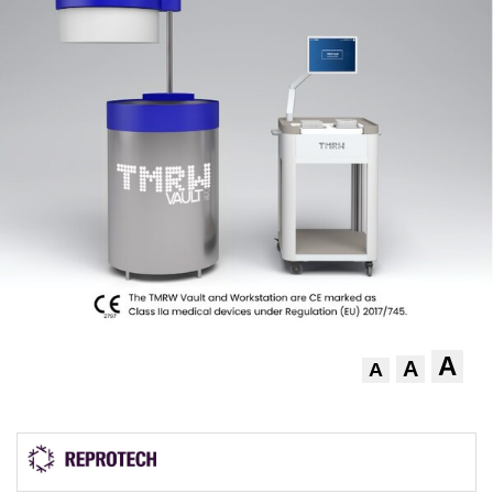
A
A
A