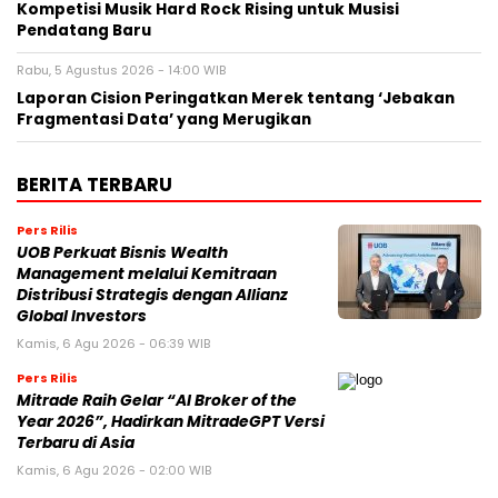
Rabu, 5 Agustus 2026 - 23:58 WIB
UNISOC Lyric Audio: Mengubah Pengalaman
Mendengarkan Audio
Rabu, 5 Agustus 2026 - 22:15 WIB
Hard Rock Cafe dan Coca-Cola® Meluncurkan
Kompetisi Musik Hard Rock Rising untuk Musisi
Pendatang Baru
Rabu, 5 Agustus 2026 - 14:00 WIB
Laporan Cision Peringatkan Merek tentang ‘Jebakan
Fragmentasi Data’ yang Merugikan
BERITA TERBARU
Pers Rilis
UOB Perkuat Bisnis Wealth
Management melalui Kemitraan
Distribusi Strategis dengan Allianz
Global Investors
Kamis, 6 Agu 2026 - 06:39 WIB