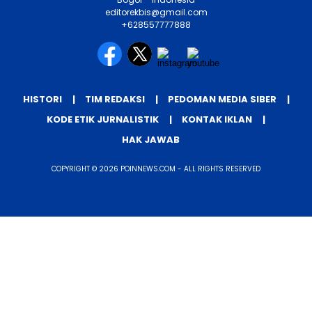
Rabu, 5 Agu 2026 - 14:00 WIB
Graha Media Center,
Bogor - Indonesia
editorekbis@gmail.com
+628557777888
HISTORI
TIM REDAKSI
PEDOMAN MEDIA SIBER
KODE ETIK JURNALISTIK
KONTAK IKLAN
HAK JAWAB
COPYRIGHT © 2026 POINNEWS.COM - ALL RIGHTS RESERVED