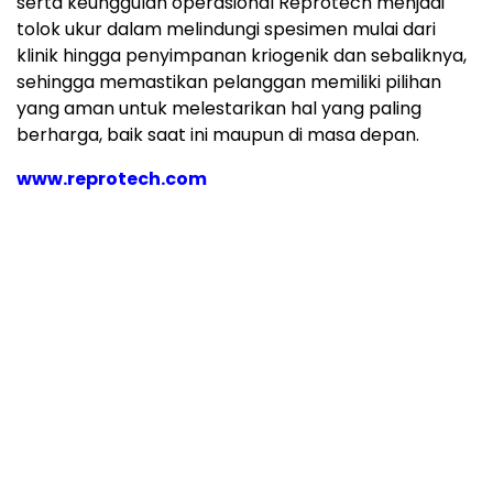
selama proses pengirimannya. Dibangun atas dasar
pengalaman puluhan tahun dan didorong oleh
inovasi berkelanjutan, standar kepatuhan yang ketat
serta keunggulan operasional Reprotech menjadi
tolok ukur dalam melindungi spesimen mulai dari
klinik hingga penyimpanan kriogenik dan sebaliknya,
sehingga memastikan pelanggan memiliki pilihan
yang aman untuk melestarikan hal yang paling
berharga, baik saat ini maupun di masa depan.
www.reprotech.com