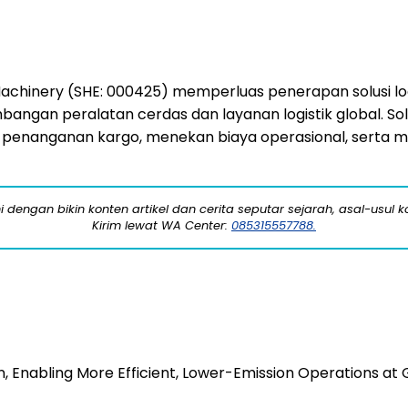
chinery (SHE: 000425) memperluas penerapan solusi log
gan peralatan cerdas dan layanan logistik global. Solu
si penanganan kargo, menekan biaya operasional, serta 
engan bikin konten artikel dan cerita seputar sejarah, asal-usul kot
Kirim lewat WA Center:
085315557788.
n, Enabling More Efficient, Lower-Emission Operations at 