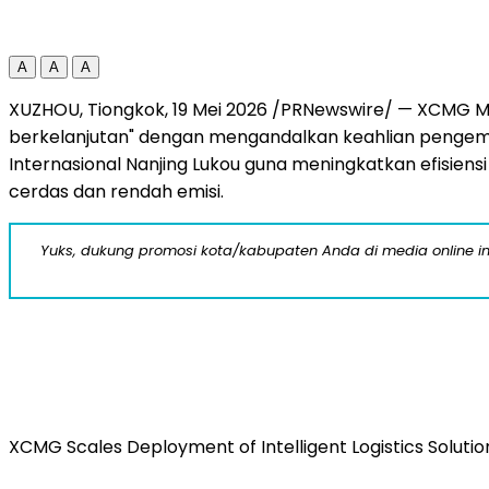
A
A
A
XUZHOU, Tiongkok, 19 Mei 2026 /PRNewswire/ — XCMG Ma
berkelanjutan" dengan mengandalkan keahlian pengemban
Internasional Nanjing Lukou guna meningkatkan efisien
cerdas dan rendah emisi.
Yuks, dukung promosi kota/kabupaten Anda di media online ini d
XCMG Scales Deployment of Intelligent Logistics Solutio