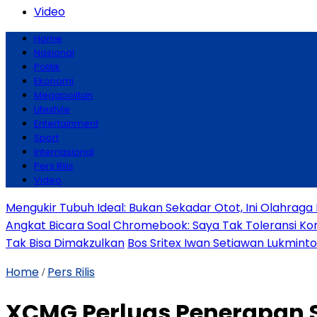
Video
Home
Nasional
Politik
Ekonomi
Megapolitan
Lifestyle
Entertainment
Sport
Internasional
Pers Rilis
Video
Mengukir Tubuh Ideal: Bukan Sekadar Otot, Ini Olahrag
Angkat Bicara Soal Chromebook: Saya Tak Toleransi Korup
Tak Bisa Dimakzulkan
Bos Sritex Iwan Setiawan Lukmint
Home
Pers Rilis
/
XCMG Perluas Penerapan S