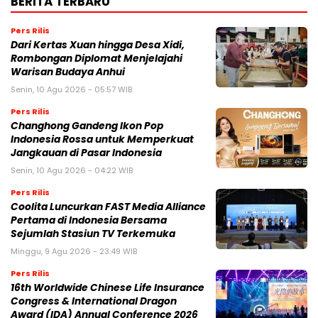
BERITA TERBARU
Pers Rilis
Dari Kertas Xuan hingga Desa Xidi,
Rombongan Diplomat Menjelajahi
Warisan Budaya Anhui
Senin, 10 Agu 2026 - 05:57 WIB
Pers Rilis
Changhong Gandeng Ikon Pop
Indonesia Rossa untuk Memperkuat
Jangkauan di Pasar Indonesia
Senin, 10 Agu 2026 - 04:22 WIB
Pers Rilis
Coolita Luncurkan FAST Media Alliance
Pertama di Indonesia Bersama
Sejumlah Stasiun TV Terkemuka
Minggu, 9 Agu 2026 - 23:49 WIB
Pers Rilis
16th Worldwide Chinese Life Insurance
Congress & International Dragon
Award (IDA) Annual Conference 2026