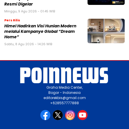
Resmi Digelar
Minggu, 9 Agu 2026 - 01:45 WIB
Pers Rilis
Himel Hadirkan Visi Hunian Modern
melalui Kampanye Global “Dream
Home”
Sabtu, 8 Agu 2026 - 14:26 WIB
Graha Media Center,
Bogor - Indonesia
editorekbis@gmail.com
+628557777888