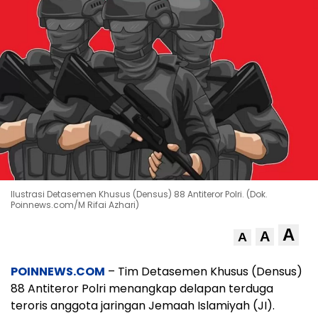
Ilustrasi Detasemen Khusus (Densus) 88 Antiteror Polri. (Dok.
Poinnews.com/M Rifai Azhari)
A
A
A
POINNEWS.COM
– Tim Detasemen Khusus (Densus)
88 Antiteror Polri menangkap delapan terduga
teroris anggota jaringan Jemaah Islamiyah (JI).