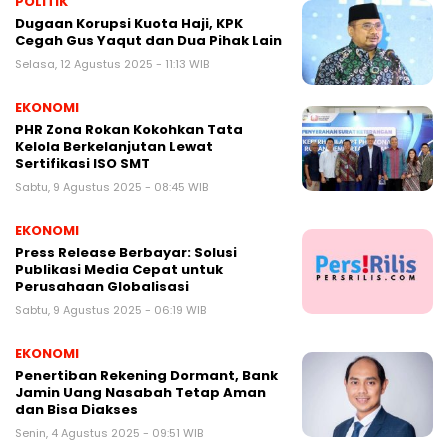
POLITIK
Dugaan Korupsi Kuota Haji, KPK
Cegah Gus Yaqut dan Dua Pihak Lain
Selasa, 12 Agustus 2025 - 11:13 WIB
EKONOMI
PHR Zona Rokan Kokohkan Tata
Kelola Berkelanjutan Lewat
Sertifikasi ISO SMT
Sabtu, 9 Agustus 2025 - 08:45 WIB
EKONOMI
Press Release Berbayar: Solusi
Publikasi Media Cepat untuk
Perusahaan Globalisasi
Sabtu, 9 Agustus 2025 - 06:19 WIB
EKONOMI
Penertiban Rekening Dormant, Bank
Jamin Uang Nasabah Tetap Aman
dan Bisa Diakses
Senin, 4 Agustus 2025 - 09:51 WIB