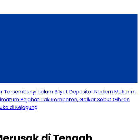
ar Tersembunyi dalam Bilyet Deposito!
Nadiem Makarim
timatum Pejabat Tak Kompeten, Golkar Sebut Gibran
uka di Kejagung
Merusak di Tengah