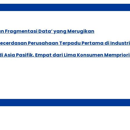
an Fragmentasi Data’ yang Merugikan
ecerdasan Perusahaan Terpadu Pertama di Industri
di Asia Pasifik, Empat dari Lima Konsumen Memprior