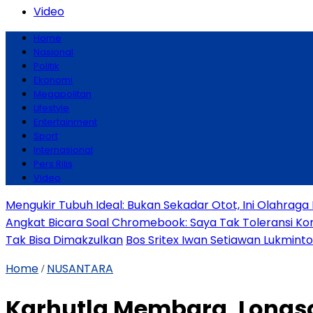
Video
Home
Nasional
Politik
Ekonomi
Megapolitan
Lifestyle
Entertainment
Sport
Internasional
Pers Rilis
Video
Mengukir Tubuh Ideal: Bukan Sekadar Otot, Ini Olahrag
Angkat Bicara Soal Chromebook: Saya Tak Toleransi Korup
Tak Bisa Dimakzulkan
Bos Sritex Iwan Setiawan Lukmint
Home
NUSANTARA
/
Karhutla Membara, Longso