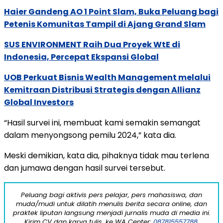
Haier Gandeng AO 1 Point Slam, Buka Peluang bagi
Petenis Komunitas Tampil di Ajang Grand Slam
SUS ENVIRONMENT Raih Dua Proyek WtE di
Indonesia, Percepat Ekspansi Global
UOB Perkuat Bisnis Wealth Management melalui
Kemitraan Distribusi Strategis dengan Allianz
Global Investors
“Hasil survei ini, membuat kami semakin semangat
dalam menyongsong pemilu 2024,” kata dia.
Meski demikian, kata dia, pihaknya tidak mau terlena
dan jumawa dengan hasil survei tersebut.
Peluang bagi aktivis pers pelajar, pers mahasiswa, dan
muda/mudi untuk dilatih menulis berita secara online, dan
praktek liputan langsung menjadi jurnalis muda di media ini.
Kirim CV dan karya tulis, ke WA Center:
087815557788.