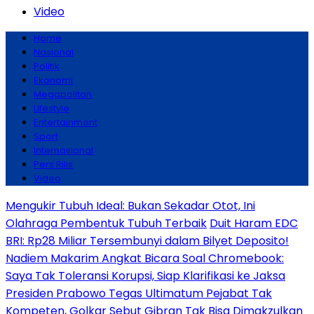
Video
Home
Nasional
Politik
Ekonomi
Megapolitan
Lifestyle
Entertainment
Sport
Internasional
Pers Rilis
Video
Mengukir Tubuh Ideal: Bukan Sekadar Otot, Ini
Olahraga Pembentuk Tubuh Terbaik
Duit Haram EDC
BRI: Rp28 Miliar Tersembunyi dalam Bilyet Deposito!
Nadiem Makarim Angkat Bicara Soal Chromebook:
Saya Tak Toleransi Korupsi, Siap Klarifikasi ke Jaksa
Presiden Prabowo Tegas Ultimatum Pejabat Tak
Kompeten, Golkar Sebut Gibran Tak Bisa Dimakzulkan