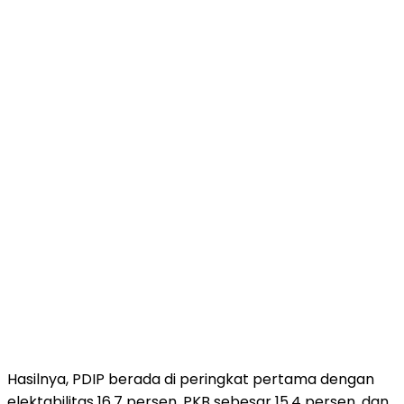
Hasilnya, PDIP berada di peringkat pertama dengan
elektabilitas 16,7 persen, PKB sebesar 15,4 persen, dan