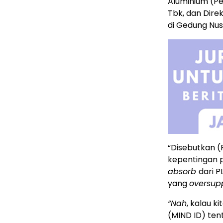
Aluminium (P
Tbk, dan Dire
di Gedung Nus
“Disebutkan 
kepentingan 
absorb
dari P
yang
oversup
“Nah
, kalau k
(MIND ID) ten