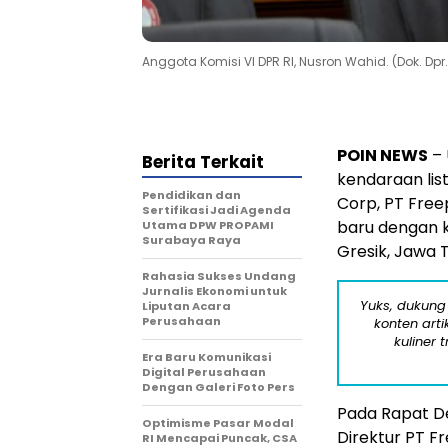
Anggota Komisi VI DPR RI, Nusron Wahid. (Dok. Dpr
POIN NEWS
– 
Berita Terkait
kendaraan lis
Pendidikan dan
Corp, PT Fre
Sertifikasi Jadi Agenda
baru dengan ka
Utama DPW PROPAMI
Surabaya Raya
Gresik, Jawa 
Rahasia Sukses Undang
Jurnalis Ekonomi untuk
Yuks, dukung
Liputan Acara
Perusahaan
konten arti
kuliner 
Era Baru Komunikasi
Digital Perusahaan
Dengan Galeri Foto Pers
Pada Rapat De
Optimisme Pasar Modal
Direktur PT 
RI Mencapai Puncak, CSA