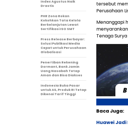
Index Agustus Naik
tersebut memb
Drastis
Perusahaan Li
PHR Zona Rokan
Kokohkan Tata Kelola
Menanggapi ha
Berkelanjutan Lewat
menyarankan 
Sertifikasi ISO SMT
Tenaga Surya 
Press Release Berbayar:
Solusi Publikasi Media
Cepat untuk Perusahaan
Globalisasi
Penertiban Rekening
Dormant, Bank Jamin
Uang Nasabah Tetap
Aman dan Bisa Diakses
Indonesia Buka Pasar
untuk AS, Produk RI Tetap
Dikenai Tarif Tinggi
Baca Juga:
Huawei Jadi