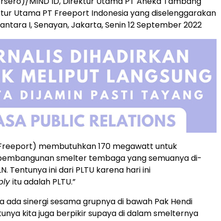
ersero)/MIND ID, Direktur Utama PT Aneka Tambang
ktur Utama PT Freeport Indonesia yang diselenggarakan
antara I, Senayan, Jakarta, Senin 12 September 2022
(Freeport) membutuhkan 170 megawatt untuk
pembangunan smelter tembaga yang semuanya di-
LN. Tentunya ini dari PLTU karena hari ini
ply
itu adalah PLTU.”
ita ada sinergi sesama grupnya di bawah Pak Hendi
tunya kita juga berpikir supaya di dalam smelternya