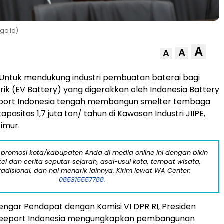
.go.id)
A
A
A
Untuk mendukung industri pembuatan baterai bagi
trik (EV Battery) yang digerakkan oleh Indonesia Battery
eport Indonesia tengah membangun smelter tembaga
pasitas 1,7 juta ton/ tahun di Kawasan Industri JIIPE,
Timur.
 promosi kota/kabupaten Anda di media online ini dengan bikin
kel dan cerita seputar sejarah, asal-usul kota, tempat wisata,
tradisional, dan hal menarik lainnya. Kirim lewat WA Center:
085315557788.
ngar Pendapat dengan Komisi VI DPR RI, Presiden
Freeport Indonesia mengungkapkan pembangunan