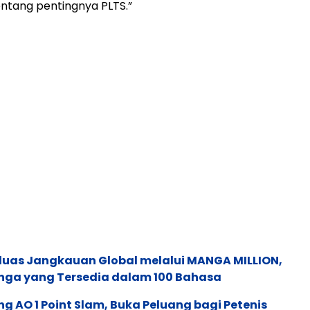
tentang pentingnya PLTS.”
rluas Jangkauan Global melalui MANGA MILLION,
nga yang Tersedia dalam 100 Bahasa
g AO 1 Point Slam, Buka Peluang bagi Petenis