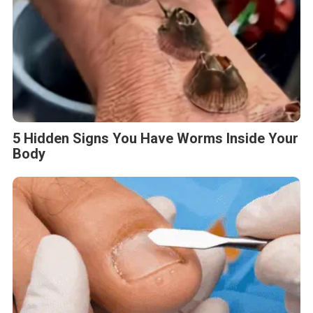
Fungus Is A Parasite, And It Dies From A
Drop Of Plain...
5 Hidden Signs You Have Worms Inside Your
Body