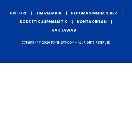
Graha Media Center,
Bogor - Indonesia
editorekbis@gmail.com
+628557777888
HISTORI
TIM REDAKSI
PEDOMAN MEDIA SIBER
KODE ETIK JURNALISTIK
KONTAK IKLAN
HAK JAWAB
COPYRIGHT © 2026 POINNEWS.COM - ALL RIGHTS RESERVED