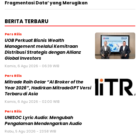
Hard Rock Cafe dan Coca-Cola® Meluncurkan
Kompetisi Musik Hard Rock Rising untuk Musisi
Pendatang Baru
Rabu, 5 Agustus 2026 - 14:00 WIB
Laporan Cision Peringatkan Merek tentang ‘Jebakan
Fragmentasi Data’ yang Merugikan
BERITA TERBARU
Pers Rilis
UOB Perkuat Bisnis Wealth
Management melalui Kemitraan
Distribusi Strategis dengan Allianz
Global Investors
Kamis, 6 Agu 2026 - 06:39 WIB
Pers Rilis
Mitrade Raih Gelar “AI Broker of the
Year 2026”, Hadirkan MitradeGPT Versi
Terbaru di Asia