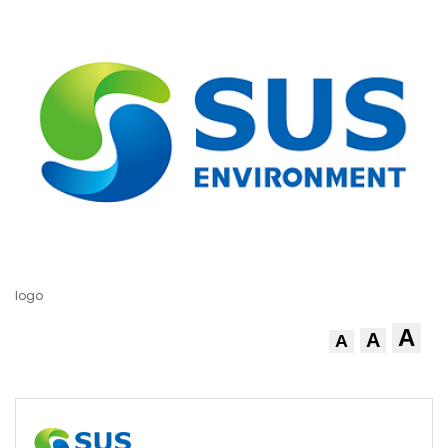
logo
A
A
A