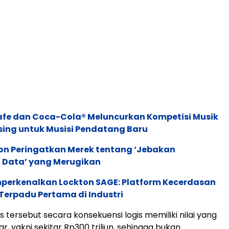
afe dan Coca-Cola® Meluncurkan Kompetisi Musik
sing untuk Musisi Pendatang Baru
ion Peringatkan Merek tentang ‘Jebakan
 Data’ yang Merugikan
perkenalkan Lockton SAGE: Platform Kecerdasan
Terpadu Pertama di Industri
 tersebut secara konsekuensi logis memiliki nilai yang
ar, yakni sekitar Rp300 triliun, sehingga bukan