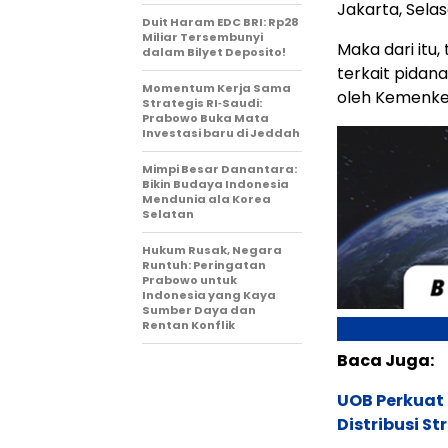
Jakarta, Selas
Duit Haram EDC BRI: Rp28
Miliar Tersembunyi
Maka dari itu
dalam Bilyet Deposito!
terkait pidan
Momentum Kerja Sama
oleh Kemenkeu
Strategis RI‑Saudi:
Prabowo Buka Mata
Investasi baru di Jeddah
Mimpi Besar Danantara:
Bikin Budaya Indonesia
Mendunia ala Korea
Selatan
Hukum Rusak, Negara
Runtuh: Peringatan
Prabowo untuk
Indonesia yang Kaya
Sumber Daya dan
Rentan Konflik
Baca Juga:
UOB Perkuat
Distribusi St