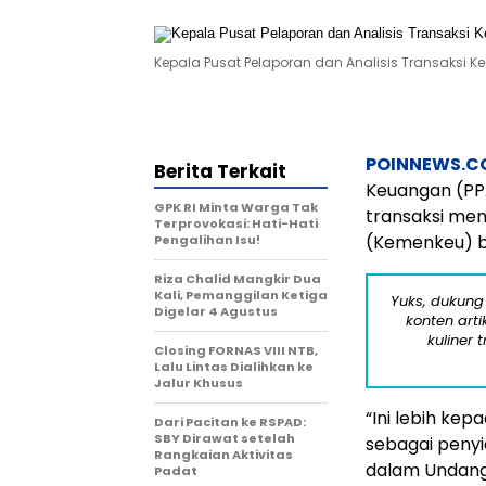
Kepala Pusat Pelaporan dan Analisis Transaksi Ke
POINNEWS.C
Berita Terkait
Keuangan (PP
GPK RI Minta Warga Tak
transaksi men
Terprovokasi: Hati-Hati
(Kemenkeu) b
Pengalihan Isu!
Riza Chalid Mangkir Dua
Kali, Pemanggilan Ketiga
Yuks, dukung
Digelar 4 Agustus
konten arti
kuliner 
Closing FORNAS VIII NTB,
Lalu Lintas Dialihkan ke
Jalur Khusus
“Ini lebih ke
Dari Pacitan ke RSPAD:
SBY Dirawat setelah
sebagai penyi
Rangkaian Aktivitas
dalam Undang
Padat