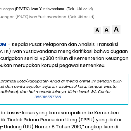
uangan (PPATK) Ivan Yustiavandana. (Dok. Uki.ac.id)
A
A
A
OM
– Kepala Pusat Pelaporan dan Analisis Transaksi
ATK) Ivan Yustiavandana mengklarifikasi bahwa dugaan
curigakan senilai Rp300 triliun di Kementerian Keuangan
ukan merupakan korupsi pegawai Kemenkeu.
 promosi kota/kabupaten Anda di media online ini dengan bikin
kel dan cerita seputar sejarah, asal-usul kota, tempat wisata,
tradisional, dan hal menarik lainnya. Kirim lewat WA Center:
085315557788.
pada kasus-kasus yang kami sampaikan ke Kemenkeu
dik Tindak Pidana Pencucian Uang (TPPU) yang diatur
-Undang (UU) Nomor 8 Tahun 2010,” ungkap Ivan di