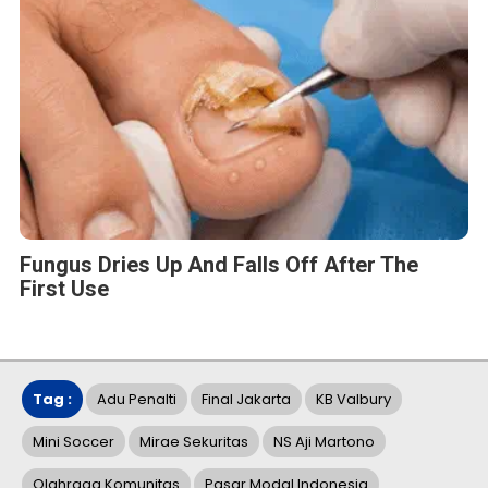
Fungus Dries Up And Falls Off After The
First Use
Tag :
Adu Penalti
Final Jakarta
KB Valbury
Mini Soccer
Mirae Sekuritas
NS Aji Martono
Olahraga Komunitas
Pasar Modal Indonesia