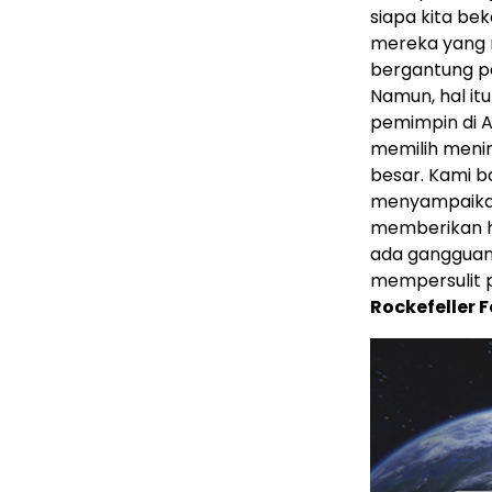
siapa kita be
mereka yang 
bergantung p
Namun, hal it
pemimpin di Am
memilih meni
besar. Kami 
menyampaikan
memberikan ha
ada gangguan
mempersulit p
Rockefeller 