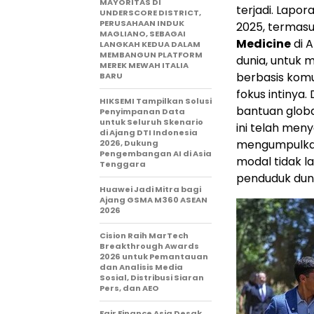
MAYORITAS DI
terjadi. Lapor
UNDERSCORE DISTRICT,
PERUSAHAAN INDUK
2025, termasu
MAGLIANO, SEBAGAI
Medicine
di A
LANGKAH KEDUA DALAM
MEMBANGUN PLATFORM
dunia, untuk 
MEREK MEWAH ITALIA
berbasis komu
BARU
fokus intinya.
HIKSEMI Tampilkan Solusi
bantuan global
Penyimpanan Data
untuk Seluruh Skenario
ini telah meny
di Ajang DTI Indonesia
mengumpulkan
2026, Dukung
Pengembangan AI di Asia
modal tidak l
Tenggara
penduduk duni
Huawei Jadi Mitra bagi
Ajang GSMA M360 ASEAN
2026
Cision Raih MarTech
Breakthrough Awards
2026 untuk Pemantauan
dan Analisis Media
Sosial, Distribusi Siaran
Pers, dan AEO
Fair Finance Asia Desak