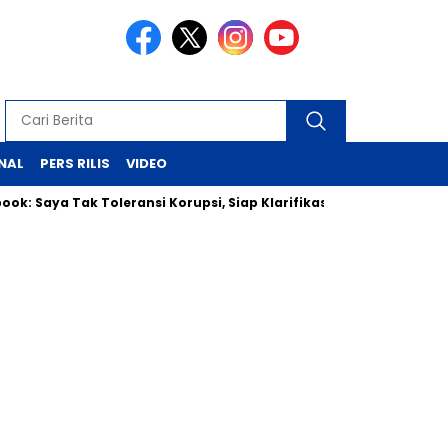
NAL
PERS RILIS
VIDEO
Tak Toleransi Korupsi, Siap Klarifikasi ke Jaksa
Presiden