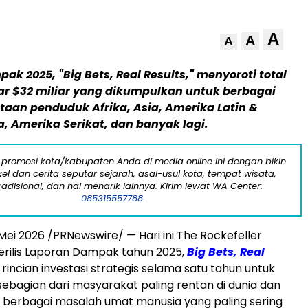
A
A
A
k 2025, "Big Bets, Real Results," menyoroti total
r $32 miliar yang dikumpulkan untuk berbagai
utaan penduduk Afrika, Asia, Amerika Latin &
a, Amerika Serikat, dan banyak lagi.
 promosi kota/kabupaten Anda di media online ini dengan bikin
kel dan cerita seputar sejarah, asal-usul kota, tempat wisata,
tradisional, dan hal menarik lainnya. Kirim lewat WA Center:
085315557788.
 Mei 2026
/PRNewswire/ — Hari ini The Rockefeller
rilis Laporan Dampak tahun 2025,
Big Bets, Real
si rincian investasi strategis selama satu tahun untuk
bagian dari masyarakat paling rentan di dunia dan
erbagai masalah umat manusia yang paling sering