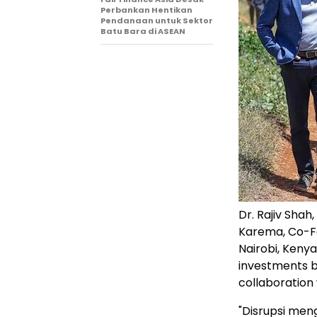
Perbankan Hentikan
Pendanaan untuk Sektor
Batu Bara di ASEAN
Dr. Rajiv Shah
Karema, Co-Fo
Nairobi, Kenya
investments b
collaboration
"Disrupsi men