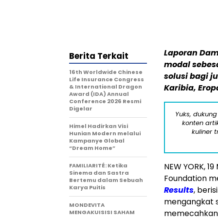
Laporan Dampa
Berita Terkait
modal sebesa
16th Worldwide Chinese
solusi bagi j
Life Insurance Congress
Karibia, Erop
& International Dragon
Award (IDA) Annual
Conference 2026 Resmi
Digelar
Yuks, dukung
konten arti
Himel Hadirkan Visi
kuliner 
Hunian Modern melalui
Kampanye Global
“Dream Home”
NEW YORK
,
19
FAMILIARITÉ: Ketika
Sinema dan Sastra
Foundation me
Bertemu dalam Sebuah
Karya Puitis
Results
, beri
mengangkat se
MONDEVITA
memecahkan b
MENGAKUISISI SAHAM