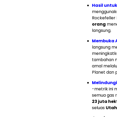
Hasil untu
menggunakan
Rockefeller
orang
menda
langsung.
Membuka Ar
langsung m
meningkatk
tambahan 
amal melalu
Planet dan p
Melindungi
-metrik ini
semua gas r
23 juta he
seluas
Utah