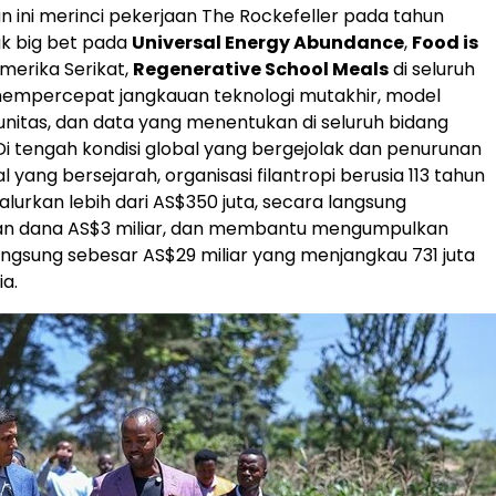
an ini merinci pekerjaan The Rockefeller pada tahun
k big bet pada
Universal Energy Abundance
,
Food is
merika Serikat,
Regenerative School Meals
di seluruh
mempercepat jangkauan teknologi mutakhir, model
nitas, dan data yang menentukan di seluruh bidang
 Di tengah kondisi global yang bergejolak dan penurunan
 yang bersejarah, organisasi filantropi berusia 113 tahun
alurkan lebih dari AS$350 juta, secara langsung
 dana AS$3 miliar, dan membantu mengumpulkan
angsung sebesar AS$29 miliar yang menjangkau 731 juta
a.