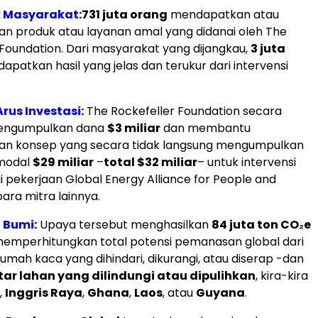
k Masyarakat
:
731 juta orang
mendapatkan atau
 produk atau layanan amal yang didanai oleh The
 Foundation. Dari masyarakat yang dijangkau,
3 juta
patkan hasil yang jelas dan terukur dari intervensi
us Investasi
:
The Rockefeller Foundation secara
engumpulkan dana
$3 miliar
dan membantu
an konsep yang secara tidak langsung mengumpulkan
modal
$29 miliar
–
total $32 miliar
– untuk intervensi
i pekerjaan Global Energy Alliance for People and
ara mitra lainnya.
 Bumi
:
Upaya tersebut menghasilkan
84 juta ton CO₂e
 memperhitungkan total potensi pemanasan global dari
umah kaca yang dihindari, dikurangi, atau diserap -dan
ktar lahan yang dilindungi atau dipulihkan
, kira-kira
,
Inggris Raya
,
Ghana
,
Laos
, atau
Guyana
.